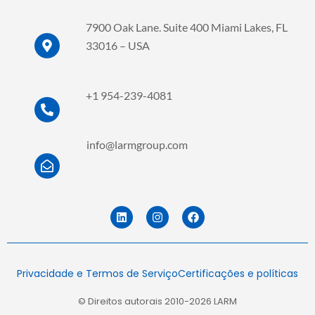
7900 Oak Lane. Suite 400 Miami Lakes, FL
33016 – USA
.
.
+1 954-239-4081
.
.
info@larmgroup.com
.
.
L
I
F
i
n
a
n
s
c
k
t
e
e
a
b
d
g
o
Privacidade e Termos de Serviço
Certificações e políticas
i
r
o
n
a
k
m
© Direitos autorais 2010-2026 LARM