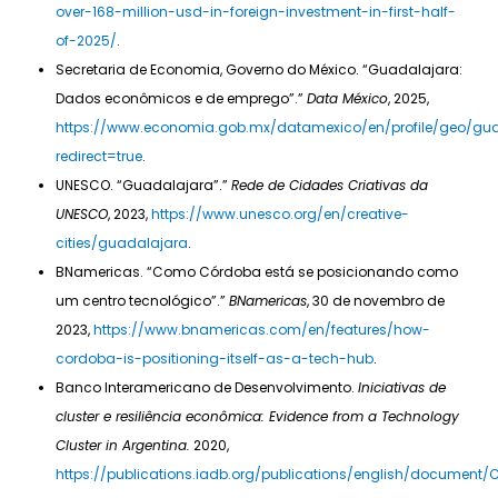
over-168-million-usd-in-foreign-investment-in-first-half-
of-2025/
.
Secretaria de Economia, Governo do México. “Guadalajara:
Dados econômicos e de emprego”.”
Data México
, 2025,
https://www.economia.gob.mx/datamexico/en/profile/geo/gu
redirect=true
.
UNESCO. “Guadalajara”.”
Rede de Cidades Criativas da
UNESCO
, 2023,
https://www.unesco.org/en/creative-
cities/guadalajara
.
BNamericas. “Como Córdoba está se posicionando como
um centro tecnológico”.”
BNamericas
, 30 de novembro de
2023,
https://www.bnamericas.com/en/features/how-
cordoba-is-positioning-itself-as-a-tech-hub
.
Banco Interamericano de Desenvolvimento.
Iniciativas de
cluster e resiliência econômica: Evidence from a Technology
Cluster in Argentina.
2020,
https://publications.iadb.org/publications/english/document/C