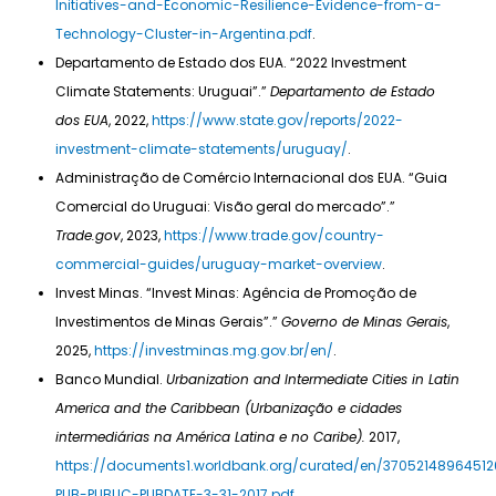
Initiatives-and-Economic-Resilience-Evidence-from-a-
Technology-Cluster-in-Argentina.pdf
.
Departamento de Estado dos EUA. “2022 Investment
Climate Statements: Uruguai”.”
Departamento de Estado
dos EUA
, 2022,
https://www.state.gov/reports/2022-
investment-climate-statements/uruguay/
.
Administração de Comércio Internacional dos EUA. “Guia
Comercial do Uruguai: Visão geral do mercado”.”
Trade.gov
, 2023,
https://www.trade.gov/country-
commercial-guides/uruguay-market-overview
.
Invest Minas. “Invest Minas: Agência de Promoção de
Investimentos de Minas Gerais”.”
Governo de Minas Gerais
,
2025,
https://investminas.mg.gov.br/en/
.
Banco Mundial.
Urbanization and Intermediate Cities in Latin
America and the Caribbean (Urbanização e cidades
intermediárias na América Latina e no Caribe).
2017,
https://documents1.worldbank.org/curated/en/37052148964512
PUB-PUBLIC-PUBDATE-3-31-2017.pdf
.