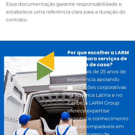
Essa documentação garante responsabilidade e
estabelece uma referência clara para a duração do
contrato.
Por que escolher a LARM
Group para serviços de
procura de casa?
Com mais de 25 anos de
experiência apoiando
realocações corporativas
na América Latina e no
Caribe, a LARM Group
oferece expertise
regional e conhecimento
local incomparáveis em
cada processo de