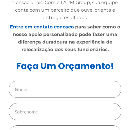
transacionais. Com a LARM Group, sua equipe
conta com um parceiro que ouve, orienta e
entrega resultados.
Entre em contato conosco
para saber como o
nosso apoio personalizado pode fazer uma
diferença duradoura na experiência de
relocalização dos seus funcionários.
Faça Um Orçamento!
N
o
m
S
e
o
b
E
r