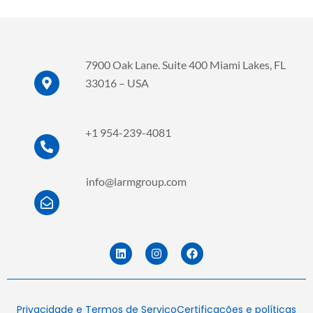
d
e
7900 Oak Lane. Suite 400 Miami Lakes, FL
33016 – USA
.
.
+1 954-239-4081
.
.
info@larmgroup.com
.
.
L
I
F
i
n
a
n
s
c
k
t
e
e
a
b
d
g
o
Privacidade e Termos de Serviço
Certificações e políticas