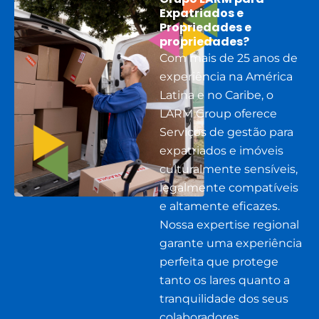
Expatriados e
Propriedades e
propriedades?
Com mais de 25 anos de
experiência na América
Latina e no Caribe, o
LARM Group oferece
Serviços de gestão para
expatriados e imóveis
culturalmente sensíveis,
legalmente compatíveis
e altamente eficazes.
Nossa expertise regional
garante uma experiência
perfeita que protege
tanto os lares quanto a
tranquilidade dos seus
colaboradores.