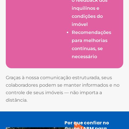
o feedback dos
inquilinos e
condições do
imóvel
Recomendações
para melhorias
contínuas, se
necessário
Graças à nossa comunicação estruturada, seus
colaboradores podem se manter informados e no
controle de seus imóveis — não importa a
distância.
Por que confiar no
Grupo LARM para