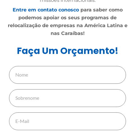
missões internacionais.
Entre em contato conosco
para saber como
podemos apoiar os seus programas de
relocalização de empresas na América Latina e
nas Caraíbas!
Faça Um Orçamento!
N
o
m
S
e
o
b
E
r
-
e
M
n