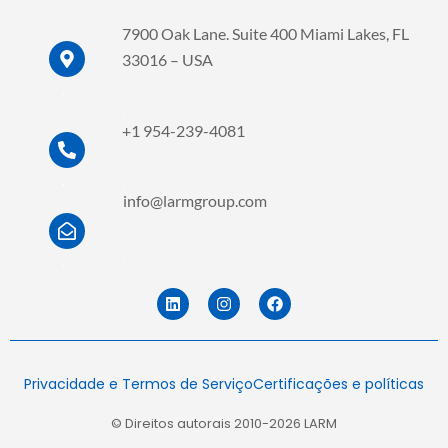
7900 Oak Lane. Suite 400 Miami Lakes, FL
33016 – USA
.
.
+1 954-239-4081
.
.
info@larmgroup.com
.
.
L
I
F
i
n
a
n
s
c
k
t
e
e
a
b
d
g
o
Privacidade e Termos de Serviço
Certificações e políticas
i
r
o
n
a
k
m
© Direitos autorais 2010-2026 LARM