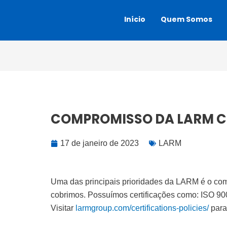
Ir
Início
Quem Somos
para
o
conteúdo
COMPROMISSO DA LARM C
17 de janeiro de 2023
LARM
Uma das principais prioridades da LARM é o com
cobrimos. Possuímos certificações como: ISO 9
Visitar
larmgroup.com/certifications-policies/
para