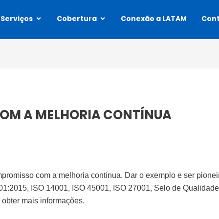
Abrir Services
Abrir Coverage
Serviços
Cobertura
Conexão a LATAM
Con
OM A MELHORIA CONTÍNUA
promisso com a melhoria contínua. Dar o exemplo e ser pionei
001:2015, ISO 14001, ISO 45001, ISO 27001, Selo de Qualida
 obter mais informações.