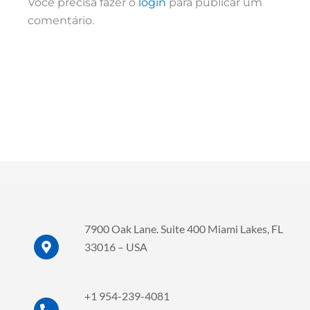
Você precisa fazer o
login
para publicar um
comentário.
7900 Oak Lane. Suite 400 Miami Lakes, FL
33016 – USA
.
.
+1 954-239-4081