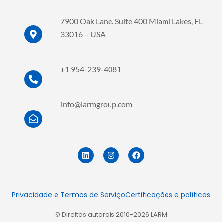
7900 Oak Lane. Suite 400 Miami Lakes, FL
33016 – USA
.
.
+1 954-239-4081
.
.
info@larmgroup.com
.
.
L
I
F
i
n
a
n
s
c
k
t
e
e
a
b
d
g
o
Privacidade e Termos de Serviço
Certificações e políticas
i
r
o
n
a
k
m
© Direitos autorais 2010-2026 LARM