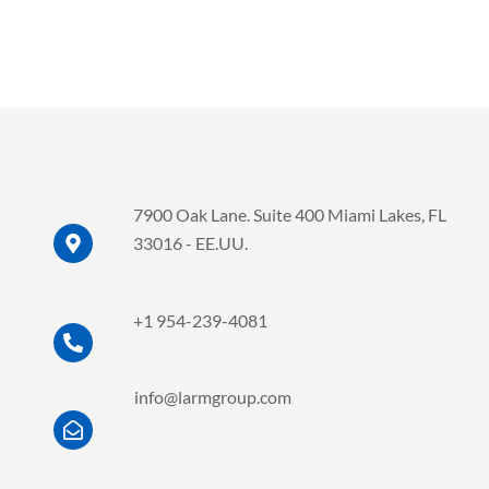
7900 Oak Lane. Suite 400 Miami Lakes, FL
33016 - EE.UU.
.
.
+1 954-239-4081
.
.
info@larmgroup.com
.
.