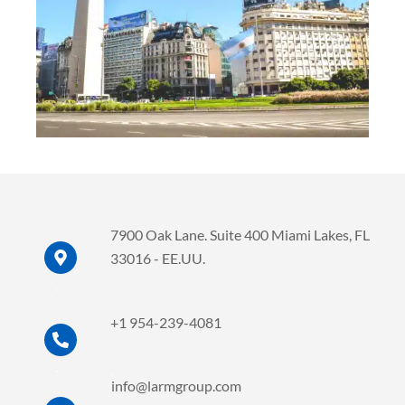
7900 Oak Lane. Suite 400 Miami Lakes, FL
33016 - EE.UU.
.
.
+1 954-239-4081
.
.
info@larmgroup.com