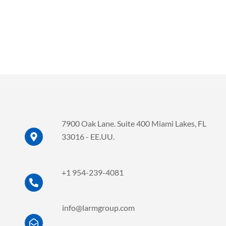
7900 Oak Lane. Suite 400 Miami Lakes, FL
33016 - EE.UU.
.
.
+1 954-239-4081
.
.
info@larmgroup.com