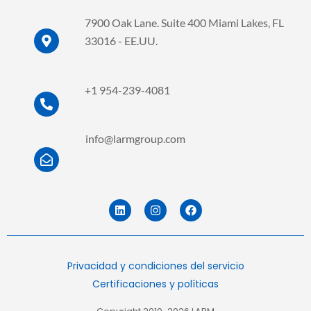
7900 Oak Lane. Suite 400 Miami Lakes, FL
33016 - EE.UU.
.
.
+1 954-239-4081
.
.
info@larmgroup.com
.
.
L
I
F
i
n
a
n
s
c
k
t
e
e
a
b
d
g
o
Privacidad y condiciones del servicio
i
r
o
n
a
k
Certificaciones y políticas
m