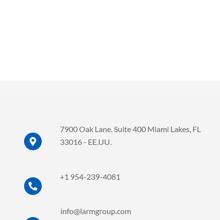
7900 Oak Lane. Suite 400 Miami Lakes, FL
33016 - EE.UU.
.
.
+1 954-239-4081
.
.
info@larmgroup.com