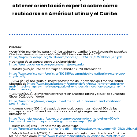
obtener orientación experta sobre cómo
reubicarse en América Latina y el Caribe.
Fuentes:
- Comisión Económica para América Latina y el Caribe (CEPAL).
Inversión Extranjera
Directa en América Latina y el Caribe 2022.
Naciones Unidas, 2022,
https://repositorio.cepal.org/bitstream/handle/11362/48521/3/S2200561_en.pdf
.
- Genoma de la startup.
São Paulo. Obtenido de
https://startupgenome.com/ecosystems/sao-paulo
.
- Statista (2024).
Cuota de Startups en Brasil en 2023. Obtenido de
https://www.statista.com/statistics/802685/geographical-distribution-start-ups-
city-brazil/
.
- BBVA (2022).
São Paulo, el mayor ecosistema de innovación de América Latina.
Obtenido de
https://www.bbvaspark.com/contenido/en/news/land-of-unicorns-
and-fintech-empire-this-is-sao-paulo-the-largest-innovation-ecosystem-in-
latin-america/
.
- UNCTAD
(2023). La inversión extranjera en América Latina y el Caribe aumentó
51% en 2022. Obtenido de
https://unctad.org/news/foreign-investment-latin-america-and-caribbean-
rose-51-2022
.
- Agencia FAPESP(
2024). El estado de São Paulo concentra más del 50% de las
startups brasileñas basadas en ciencia y tecnología, según un nuevo informe.
Obtenido de
https://agencia.fapesp.br/sao-paulo-state-accounts-for-more-than-50-of-
brazils-st-based-startups-according-to-a-new-report/53212
.
- Tracxn
(2025) Brasil - Panorama de las startups.
https://tracxn.com/d/geographies/brazil/__8hyB0gzx2OtUvKmJSyeRmYi5_7jls2YD01MAB
- Foley & Lardner LLP(
2023). Aumenta la inversión extranjera directa en América
Latina. Obtenido de
https://www.foley.com/insights/publications/2023/10/foreign-