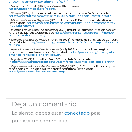
direct-investment-rise-latin-america/
.
- Panorama Fintech (2023) en México. Obtenido de
https://fintechmexico.org/reports
.
- Statista
(2024) Panorama del mercado bancario brasileño. Obtenido de
https://www.statista.com/statistics/802685/brazil-financial-sector-growth
.
- México Noticias de Negocios
(2023) Monterrey: El Eje Industrial de México.
Obtenido de
https://mexicobusiness.news/manufacturing/news/monterrey-
industrial-growth
.
- Informes de estudios de mercado(
2023) Industria Farmacéutica en México:
Análisis de Mercado. Obtenido de
https://www.marketresearch.com/mexico-
pharmaceutical-industry
.
- Consejo Mundial de Viajes y Turismo(
2023) Tendencias Turísticas de Cancún.
Obtenido de
https://www.wttc.org/research/economic-impact-reports/cancun-
tourism
.
- Agencia Internacional de la Energía (AIE)(
2023) El auge de las energías
renovables en América Latina. Obtenido de
https://www.iea.org/reports/latin-
america-renewable-energy-growth
.
- Logística
(2023) Santos Port: Brazil's Trade Hub. Obtenido de
https://www.maritimelogisticsnews.com/articles/santos-port-trade-growth
.
- Organización Mundial del Comercio (OMC)
, (2023). El Canal de Panamá y las
tendencias mundiales del transporte marítimo. Obtenido de
https://www.wto.org/panama-canal-report
.
Deja un comentario
Lo siento, debes estar
conectado
para
publicar un comentario.